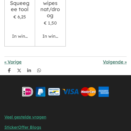
Squeeg
wipes
ee tool
nat/dro
og
€ 6,25
€ 1,50
In winkelwagen
In winkelwagen
«
Vorige
Volgende
»
D
D
S
D
e
e
h
e
l
e
a
l
e
l
r
e
n
e
n
Veel gestelde vragen
StickerOffer Blogs