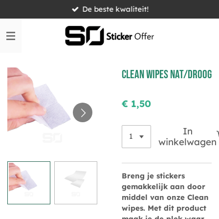
De beste kwaliteit!
Ga
direct
naar
de
hoofdinhoud
Clean wipes nat/droog
€ 1,50
In
winkelwagen
Breng je stickers
gemakkelijk aan door
middel van onze Clean
wipes. Met dit product
maak je de plek waar