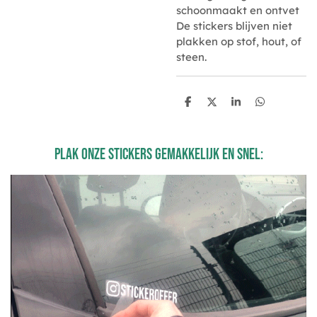
schoonmaakt en ontvet
De stickers blijven niet
plakken op stof, hout, of
steen.
D
D
S
D
e
e
h
e
l
e
a
l
e
l
r
e
n
e
n
plak onze stickers gemakkelijk en snel: