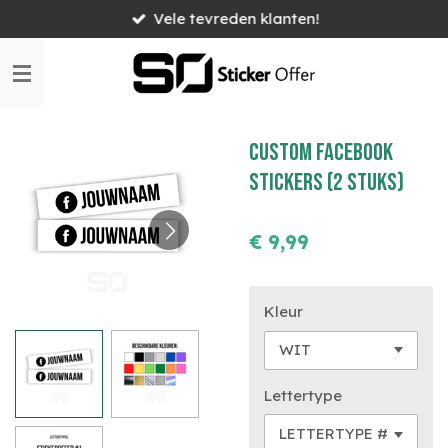
Vele tevreden klanten!
Ga
direct
naar
de
hoofdinhoud
Custom Facebook
stickers (2 stuks)
€ 9,99
Kleur
Lettertype