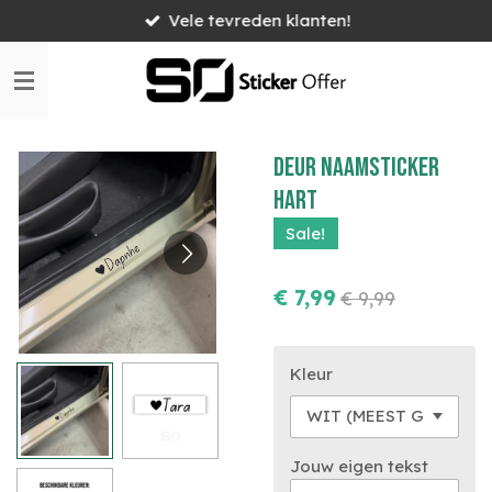
Vele tevreden klanten!
Ga
direct
naar
de
hoofdinhoud
Deur naamsticker
hart
Sale!
€ 7,99
€ 9,99
Kleur
Jouw eigen tekst