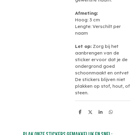
Afmeting:
Hoog: 3 cm
Lengte: Verschilt per
naam
Let op:
Zorg bij het
aanbrengen van de
sticker ervoor dat je de
ondergrond goed
schoonmaakt en ontvet
De stickers blijven niet
plakken op stof, hout, of
steen.
D
D
S
D
e
e
h
e
l
e
a
l
e
l
r
e
n
e
n
plak onze stickers gemakkelijk en snel: