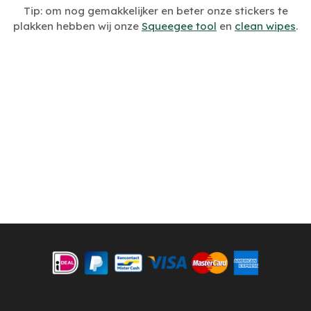
Tip: om nog gemakkelijker en beter onze stickers te
plakken hebben wij onze
Squeegee tool
en
clean wipes
.
Meer volgers. Meer likes. Meer bekendheid. Met de snapchat auto
sticker weten mensen jou te vinden. Bij ons kun je een snapchat
sticker met jouw eigen naam laten maken en bestellen.
Al onze snapchat auto stickers worden geproduceerd in Nederland
en zijn gemaakt van hoogwaardig vinyl. Wij staan achter de
kwaliteit van onze snapchat autostickers.
Onze snapchat autostickers kunnen tegen een stootje, je kunt dus
gerust het oppervlak waarop de snapchat sticker bevestigd is
(bijvoorbeeld jouw auto) reinigen. Een ritje door de wasstraat of
een flinke poetsbeurt overleeft de snapchat autosticker zonder
probleem.