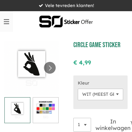
Vele tevreden klanten!
Ga
direct
naar
de
hoofdinhoud
Circle game sticker
€ 4,99
Kleur
In
winkelwagen